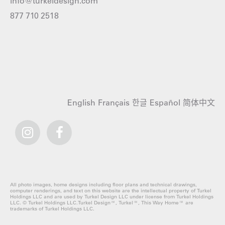
info@turkeldesign.com
877 710 2518
English
Français
한글
Español
简体中文
All photo images, home designs including floor plans and technical drawings,
computer renderings, and text on this website are the intellectual property of Turkel
Holdings LLC and are used by Turkel Design LLC under license from Turkel Holdings
LLC. © Turkel Holdings LLC.Turkel Design™, Turkel™, This Way Home™ are
trademarks of Turkel Holdings LLC.