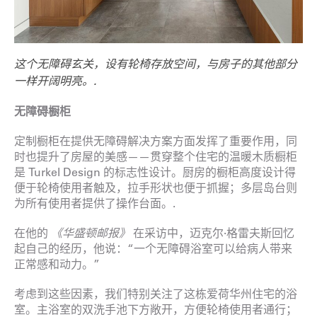
这个无障碍玄关，设有轮椅存放空间，与房子的其他部分
一样开阔明亮。.
无障碍橱柜
定制橱柜在提供无障碍解决方案方面发挥了重要作用，同
时也提升了房屋的美感——贯穿整个住宅的温暖木质橱柜
是 Turkel Design 的标志性设计。厨房的橱柜高度设计得
便于轮椅使用者触及，拉手形状也便于抓握；多层岛台则
为所有使用者提供了操作台面。.
在他的
《华盛顿邮报》
在采访中，迈克尔·格雷夫斯回忆
起自己的经历，他说：“一个无障碍浴室可以给病人带来
正常感和动力。”
考虑到这些因素，我们特别关注了这栋爱荷华州住宅的浴
室。主浴室的双洗手池下方敞开，方便轮椅使用者通行；