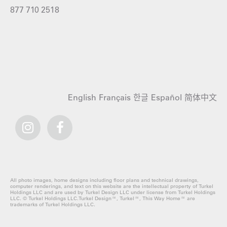
877 710 2518
English
Français
한글
Español
简体中文
All photo images, home designs including floor plans and technical drawings,
computer renderings, and text on this website are the intellectual property of Turkel
Holdings LLC and are used by Turkel Design LLC under license from Turkel Holdings
LLC. © Turkel Holdings LLC.Turkel Design™, Turkel™, This Way Home™ are
trademarks of Turkel Holdings LLC.