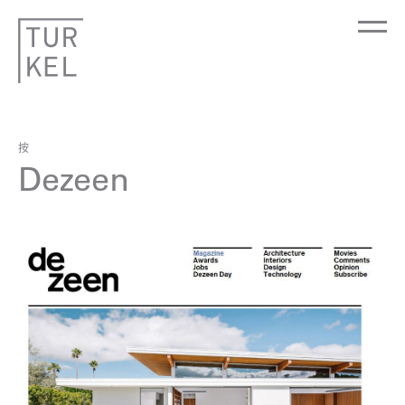
按
Dezeen