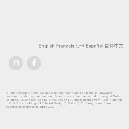
English
Français
한글
Español
简体中文
All photo images, home designs including floor plans and technical drawings,
computer renderings, and text on this website are the intellectual property of Turkel
Holdings LLC and are used by Turkel Design LLC under license from Turkel Holdings
LLC. © Turkel Holdings LLC.Turkel Design™, Turkel™, This Way Home™ are
trademarks of Turkel Holdings LLC.