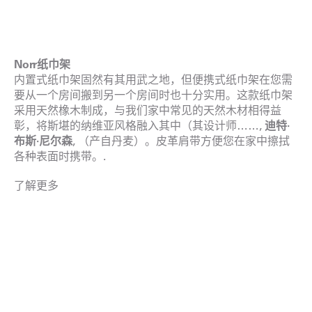
Norr纸巾架
内置式纸巾架固然有其用武之地，但便携式纸巾架在您需
要从一个房间搬到另一个房间时也十分实用。这款纸巾架
采用天然橡木制成，与我们家中常见的天然木材相得益
彰，将斯堪的纳维亚风格融入其中（其设计师……,
迪特·
布斯·尼尔森
, （产自丹麦）。皮革肩带方便您在家中擦拭
各种表面时携带。.
了解更多