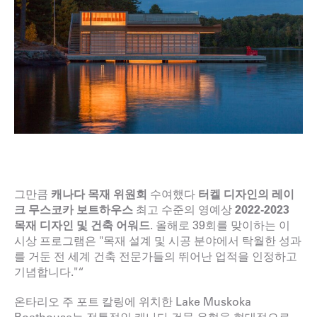
그만큼
캐나다 목재 위원회
수여했다
터켈 디자인의
레이
크 무스코카 보트하우스
최고 수준의 영예상
2022-2023
목재 디자인 및 건축 어워드
. 올해로 39회를 맞이하는 이
시상 프로그램은 "목재 설계 및 시공 분야에서 탁월한 성과
를 거둔 전 세계 건축 전문가들의 뛰어난 업적을 인정하고
기념합니다."“
온타리오 주 포트 칼링에 위치한 Lake Muskoka
Boathouse는 전통적인 캐나다 건물 유형을 현대적으로