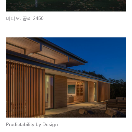
비디오: 공리 2450
Predictability by Design