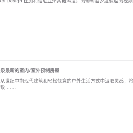
urkel Design 在加利福尼亚州索诺玛设计的葡萄酒乡度假屋的视频
泉最新的室内/室外预制房屋
家从世纪中期现代建筑和轻松惬意的户外生活方式中汲取灵感，
致…….