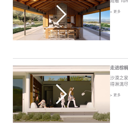
观看 T
> 更多
走进棕榈
沙漠之
得淋漓尽
> 更多