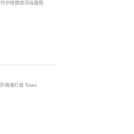
州希尔斯代尔哈德逊河谷度假
莎海滩打造 Town