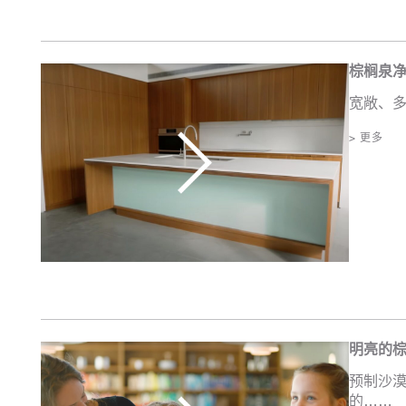
棕榈泉
宽敞、多
> 更多
明亮的棕
预制沙漠
的……