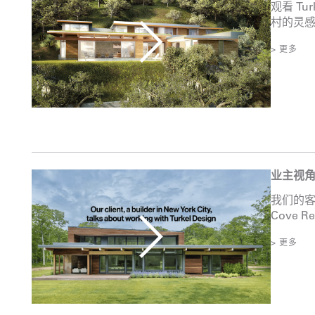
观看 Tu
村的灵感
> 更多
业主视
我们的客
Cove R
> 更多