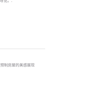
导览。.
将预制房屋的美感展现