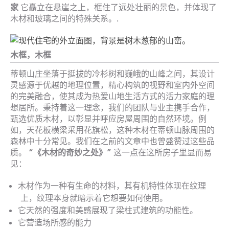
家
它矗立在悬崖之上，框住了远处壮丽的景色，并体现了
木材和玻璃之间的特殊关系。.
木框，木框
蒂顿山庄坐落于挺拔的冷杉树和巍峨的山峰之间，其设计
灵感源于优越的地理位置，精心构筑的视野和室内外空间
的完美融合，使其成为热爱山地生活方式的活力家庭的理
想居所。秉持着这一理念，我们的团队与业主携手合作，
甄选优质木材，以彰显并呼应房屋周围的自然环境。例
如，天花板横梁采用花旗松，这种木材在蒂顿山脉周围的
森林中十分常见。我们在之前的文章中也曾盛赞过这些品
质。
“《木材的奇妙之处》”
这一点在这所房子里显而易
见：
木材作为一种有生命的材料，其有机特性体现在纹理
上，纹理本身就暗示着它想要如何使用。
它天然的强度和美感展现了梁柱式建筑的功能性。
它营造场所感的能力