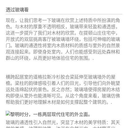
透过玻璃看
现在，让我们思考一下玻璃在欣赏上述特质中所扮演的角
色。与木材的厚重不透明相反，玻璃带来轻盈和通透感，
这进一步提升了我们对木材的欣赏。在提顿山庄住宅中，
开放式的双层挑高客厅被玻璃墙环绕，包括可伸缩的玻璃
门。玻璃的通透性将室内木质材料的质感与室外的自然景
观连接起来。即使身处室内，人们也能感受到远处森林和
群山的环绕，从而更好地体验住宅的氛围。.
横跨起居室的道格拉斯冷杉胶合梁延伸至玻璃墙外的屋
檐。梁柱的韵律感吸引着人们的目光，引导他们向外眺望
远处连绵起伏的景色。反之亦然；玻璃墙使得房屋的木结
构即使从室外也能清晰可见。从这个角度来看，玻璃仿佛
帮助我们更好地理解木材是如何支撑起整个建筑的。.
玻璃的通透性引入自然光，突显了木材的美学特质：其天