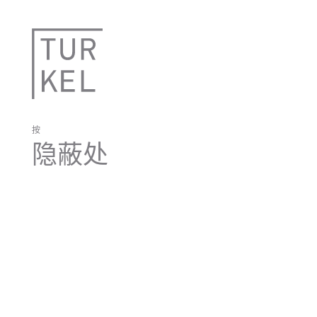
按
隐蔽处