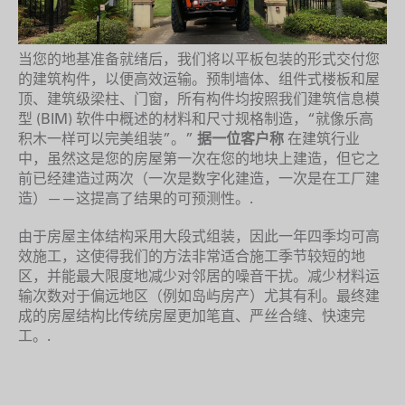
当您的地基准备就绪后，我们将以平板包装的形式交付您
的建筑构件，以便高效运输。预制墙体、组件式楼板和屋
顶、建筑级梁柱、门窗，所有构件均按照我们建筑信息模
型 (BIM) 软件中概述的材料和尺寸规格制造，“就像乐高
积木一样可以完美组装”。”
据一位客户称
在建筑行业
中，虽然这是您的房屋第一次在您的地块上建造，但它之
前已经建造过两次（一次是数字化建造，一次是在工厂建
造）——这提高了结果的可预测性。.
由于房屋主体结构采用大段式组装，因此一年四季均可高
效施工，这使得我们的方法非常适合施工季节较短的地
区，并能最大限度地减少对邻居的噪音干扰。减少材料运
输次数对于偏远地区（例如岛屿房产）尤其有利。最终建
成的房屋结构比传统房屋更加笔直、严丝合缝、快速完
工。.