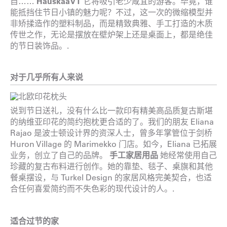
自……
HauskaaVT
它将吸引老少咸宜的游客。毕竟，谁
能抵挡住节日小镇的魅力呢？不过，这一次的微缩模型并
非矫揉造作的塑料制品，而是精致典雅、手工打造的木质
传世之作，无论是摆放在壁炉架上还是桌面上，都是绝佳
的节日装饰品。.
对于几乎所有人来说
说到节日送礼，没有什么比一款印有精美高品质复古斯堪
的纳维亚印花的简约抱枕更合适的了。我们的朋友 Eliana
Rajao 是波士顿设计界的资深人士，曾多年掌管位于剑桥
Huron Village 的 Marimekko 门店。如今，Eliana 已拓展
业务，创立了自己的品牌。
手工家居用品
她经常使用自己
珍藏的复古布料进行创作。她的靠垫、毯子、桌旗和其他
餐桌摆设，与 Turkel Design 的家居风格完美契合，也适
合任何喜爱简约而不失色彩的现代设计的人。.
适合过节的家