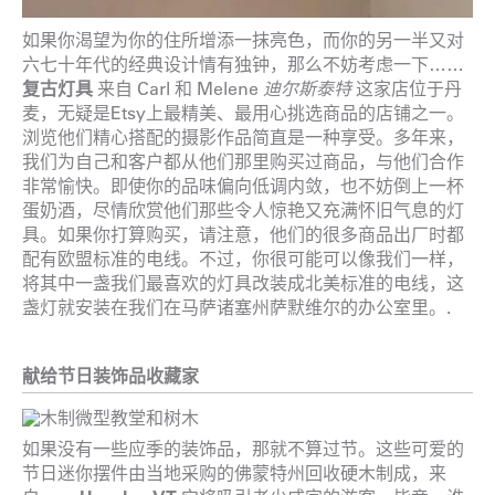
如果你渴望为你的住所增添一抹亮色，而你的另一半又对
六七十年代的经典设计情有独钟，那么不妨考虑一下……
复古灯具
来自 Carl 和 Melene
迪尔斯泰特
这家店位于丹
麦，无疑是Etsy上最精美、最用心挑选商品的店铺之一。
浏览他们精心搭配的摄影作品简直是一种享受。多年来，
我们为自己和客户都从他们那里购买过商品，与他们合作
非常愉快。即使你的品味偏向低调内敛，也不妨倒上一杯
蛋奶酒，尽情欣赏他们那些令人惊艳又充满怀旧气息的灯
具。如果你打算购买，请注意，他们的很多商品出厂时都
配有欧盟标准的电线。不过，你很可能可以像我们一样，
将其中一盏我们最喜欢的灯具改装成北美标准的电线，这
盏灯就安装在我们在马萨诸塞州萨默维尔的办公室里。.
献给节日装饰品收藏家
如果没有一些应季的装饰品，那就不算过节。这些可爱的
节日迷你摆件由当地采购的佛蒙特州回收硬木制成，来