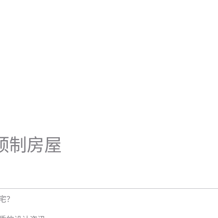
定制预制房屋
宅？