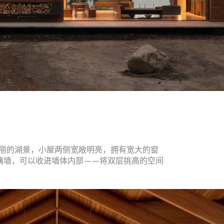
丽的湖景，小屋两侧宽敞明亮，拥有宽大的窗
玻璃墙，可以收进墙体内部——将双层挑高的空间
.