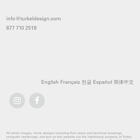
info@turkeldesign.com
877 710 2518
English
Français
한글
Español
简体中文
All photo images, home designs including floor plans and technical drawings,
computer renderings, and text on this website are the intellectual property of Turkel