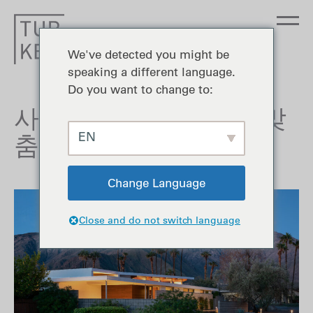
We've detected you might be
speaking a different language.
Do you want to change to:
사막 남서부의 현대식 맞
EN
춤형 주택
Change Language
Close and do not switch language