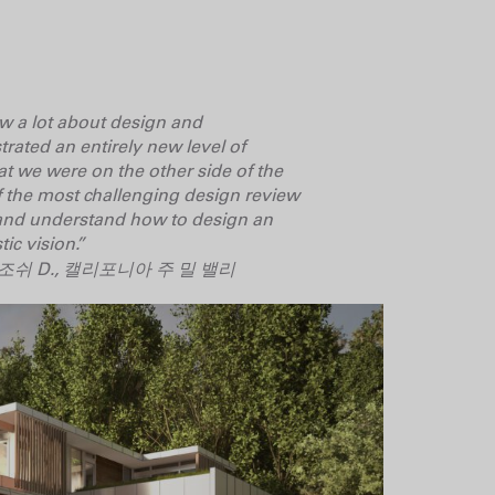
ew a lot about design and
rated an entirely new level of
hat we were on the other side of the
f the most challenging design review
—and understand how to design an
ic vision.”
조쉬 D., 캘리포니아 주 밀 밸리