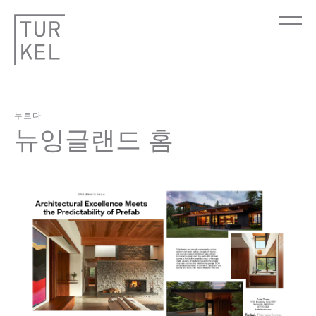
누르다
뉴잉글랜드 홈