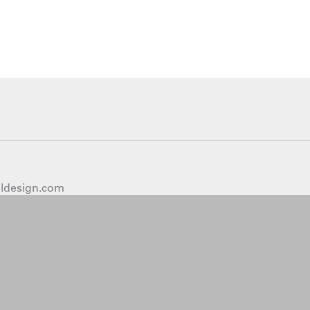
eldesign.com
18