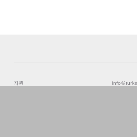
자원
info@turk
누르다
877 710 25
우리는 어디에서든 일합니다
직업
고객 후기
수상 및 영예