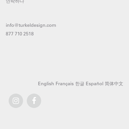
연락하다
info@turkeldesign.com
877 710 2518
English
Français
한글
Español
简体中文